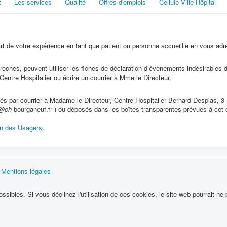
t
Les services
Qualité
Offres d'emplois
Cellule Ville Hôpital
t de votre expérience en tant que patient ou personne accueillie en vous ad
 proches, peuvent utiliser les fiches de déclaration d’évènements indésirable
Centre Hospitalier ou écrire un courrier à Mme le Directeur.
és par courrier à Madame le Directeur, Centre Hospitalier Bernard Desplas, 3 
@ch
-bourganeuf.fr ) ou déposés dans les boîtes transparentes prévues à cet 
n des Usagers.
|
Mentions légales
ssibles. Si vous déclinez l'utilisation de ces cookies, le site web pourrait ne