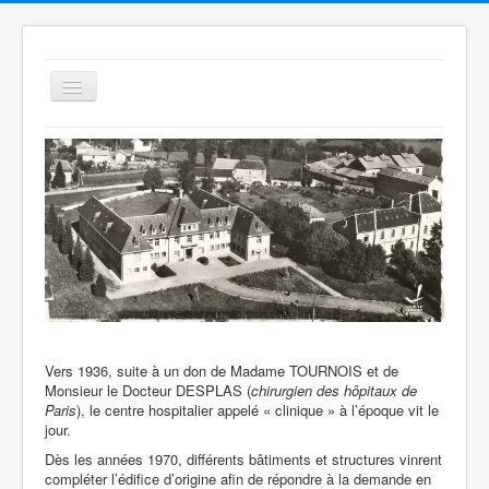
Basculer
la
navigation
Le Centre Hospitalier
Espace Patient
Vers 1936, suite à un don de Madame TOURNOIS et de
Les services
Monsieur le Docteur DESPLAS (
chirurgien des hôpitaux de
Paris
), le centre hospitalier appelé « clinique » à l’époque vit le
Qualité
jour.
Offres d'emplois
Dès les années 1970, différents bâtiments et structures vinrent
compléter l’édifice d’origine afin de répondre à la demande en
Cellule Ville Hôpital