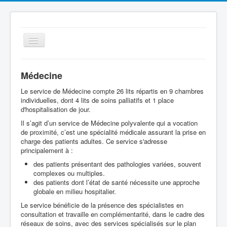
Basculer
la
navigation
Médecine
Le service de Médecine compte 26 lits répartis en 9 chambres
individuelles, dont 4 lits de soins palliatifs et 1 place
d'hospitalisation de jour.
Il s’agit d’un service de Médecine polyvalente qui a vocation
de proximité, c’est une spécialité médicale assurant la prise en
Le Centre Hospitalier
charge des patients adultes. Ce service s'adresse
principalement à :
Espace Patient
des patients présentant des pathologies variées, souvent
complexes ou multiples.
Les services
des patients dont l’état de santé nécessite une approche
Qualité
globale en milieu hospitalier.
Le service bénéficie de la présence des spécialistes en
Offres d'emplois
consultation et travaille en complémentarité, dans le cadre des
réseaux de soins, avec des services spécialisés sur le plan
Cellule Ville Hôpital