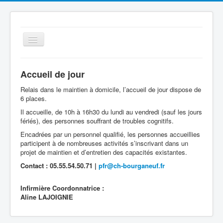
Basculer
la
navigation
Accueil de jour
Relais dans le maintien à domicile, l’accueil de jour dispose de
6 places.
Il accueille, de 10h à 16h30 du lundi au vendredi (sauf les jours
fériés), des personnes souffrant de troubles cognitifs.
Encadrées par un personnel qualifié, les personnes accueillies
Le Centre Hospitalier
participent à de nombreuses activités s’inscrivant dans un
projet de maintien et d’entretien des capacités existantes.
Espace Patient
Contact : 05.55.54.50.71 |
pfr@ch-bourganeuf.fr
Les services
Qualité
Infirmière Coordonnatrice :
Aline LAJOIGNIE
Offres d'emplois
Cellule Ville Hôpital